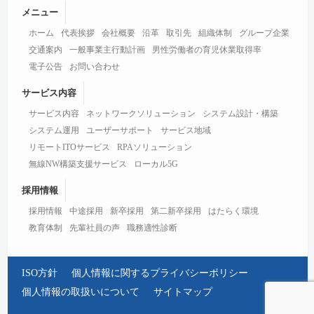
メニュー
ホーム
代表挨拶
会社概要
沿革
取引先
組織体制
グループ企業
交通案内
一般事業主行動計画
男性労働者の育児休業取得率
電子公告
お問い合わせ
サービス内容
サービス内容
ネットワークソリューション
システム設計・構築
システム運用
ユーザーサポート
サービス地域
リモートITOサービス
RPAソリューション
無線NW構築支援サービス
ローカル5G
採用情報
採用情報
中途採用
新卒採用
第二新卒採用
はたらく環境
教育体制
先輩社員の声
職務適性診断
ISO方針
個人情報に関するプライバシーポリシー
個人情報の取扱いについて
サイトマップ