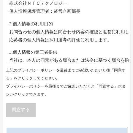
株式会社ＮＴＣテクノロジー
個人情報保護管理者：経営企画部長
2.個人情報の利用目的
お問合わせの個人情報は問合わせ内容の確認と返答に利用し
応募者の個人情報は採用選考の評価に利用します。
3.個人情報の第三者提供
当社は、本人の同意がある場合または法令に基づく場合を除
者に提供することはありません。
上記のプライバシーポリシーを最後までご確認いただいた後「同意す
る」をクリックしてください。
4.個人情報取扱の委託
プライバシーポリシーを最後までご確認いただくと「同意する」ボタ
当入力フォームで取得しました個人情報を委託することはあ
ンがクリックできます。
5.個人情報の収集、任意性について
お問合わせ時に入力される個人情報の項目は任意ですが、個
同意する
場合は、正確な返答に支障をきたすことがありますのでご了
採用応募時に入力される個人情報の項目は任意ですが、個人