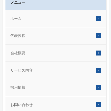
合は、採用選考の対象外となることがありますのでご了承く
メニュー
6.個人情報の管理
当入力フォームで取得しました個人情報は、お問合わせが解
ホーム
用選考に進まなかった時には適切な方法で廃棄・削除します
7.保有個人データの開示等の請求などについて
代表挨拶
当社が取り扱う保有個人データについて、利用目的の通知、
削除、利用の停止、消去及び第三者への提供の停止（開示等
会社概要
示のお申し出に対応いたします。
開示等のご請求の具体的な手続き（申し出先、申請書式、本
＜個人情報の開示・訂正等の手続き、苦情相談対応窓口＞へ
サービス内容
＜個人情報の開示・訂正等の手続き、苦情相談対応窓口＞
〒170-6028 東京都豊島区東池袋3-1-1 サンシャイン60 28
採用情報
個人情報保護管理者：経営企画部長
電話番号:03-6912-7270 FAX:03-3985-7635
お問い合わせ