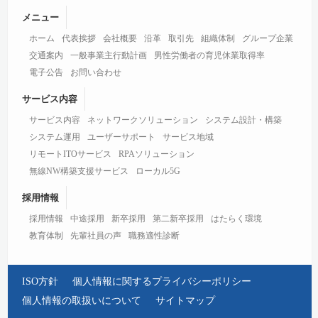
メニュー
ホーム
代表挨拶
会社概要
沿革
取引先
組織体制
グループ企業
交通案内
一般事業主行動計画
男性労働者の育児休業取得率
電子公告
お問い合わせ
サービス内容
サービス内容
ネットワークソリューション
システム設計・構築
システム運用
ユーザーサポート
サービス地域
リモートITOサービス
RPAソリューション
無線NW構築支援サービス
ローカル5G
採用情報
採用情報
中途採用
新卒採用
第二新卒採用
はたらく環境
教育体制
先輩社員の声
職務適性診断
ISO方針
個人情報に関するプライバシーポリシー
個人情報の取扱いについて
サイトマップ