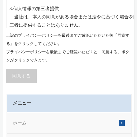
3.個人情報の第三者提供
当社は、本人の同意がある場合または法令に基づく場合を除
三者に提供することはありません。
上記のプライバシーポリシーを最後までご確認いただいた後「同意す
4.個人情報取扱の委託
る」をクリックしてください。
当入力フォームで取得しました個人情報を委託することは
プライバシーポリシーを最後までご確認いただくと「同意する」ボタ
5.個人情報の収集、任意性について
ンがクリックできます。
お問合わせ時に入力される個人情報の項目は任意ですが、個
い場合は、正確な返答に支障をきたすことがありますのでご
同意する
6.個人情報の管理
当入力フォームで取得しました個人情報は、お問合わせが解
メニュー
切な方法で廃棄・削除します。
7.保有個人データの開示等の請求などについて
ホーム
当社が取り扱う保有個人データについて、利用目的の通知、
は削除、利用の停止、消去及び第三者への提供の停止（開示