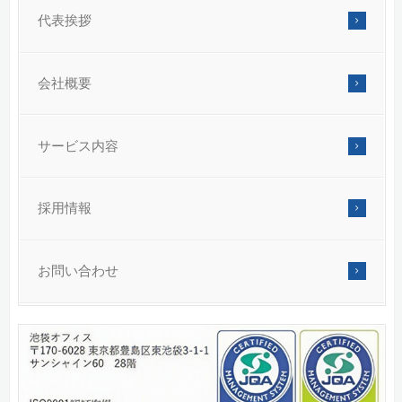
開示のお申し出に対応いたします。
代表挨拶
開示等のご請求の具体的な手続き（申し出先、申請書式、本
＜個人情報の開示・訂正等の手続き、苦情相談対応窓口＞へ
会社概要
＜個人情報の開示・訂正等の手続き、苦情相談対応窓口＞
〒170-6028 東京都豊島区東池袋3-1-1 サンシャイン60 
サービス内容
経営企画部長
電話番号:03-6912-7270 FAX:03-3985-7635
採用情報
お問い合わせ