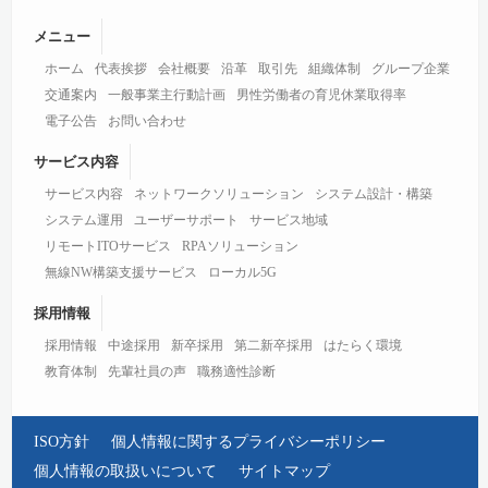
メニュー
ホーム
代表挨拶
会社概要
沿革
取引先
組織体制
グループ企業
交通案内
一般事業主行動計画
男性労働者の育児休業取得率
電子公告
お問い合わせ
サービス内容
サービス内容
ネットワークソリューション
システム設計・構築
システム運用
ユーザーサポート
サービス地域
リモートITOサービス
RPAソリューション
無線NW構築支援サービス
ローカル5G
採用情報
採用情報
中途採用
新卒採用
第二新卒採用
はたらく環境
教育体制
先輩社員の声
職務適性診断
ISO方針
個人情報に関するプライバシーポリシー
個人情報の取扱いについて
サイトマップ