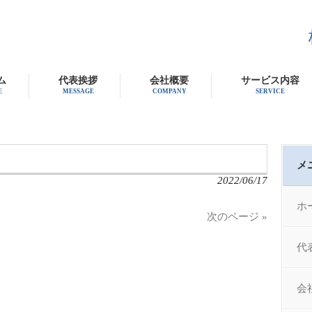
ム
代表挨拶
会社概要
サービス内容
E
MESSAGE
COMPANY
SERVICE
メ
2022/06/17
ホ
次のページ »
代
会