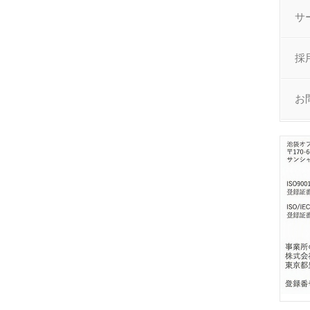
サ
採
お