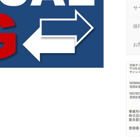
サ
採
お