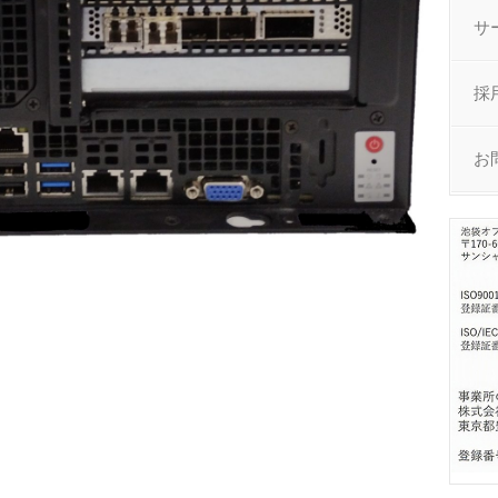
サ
採
お