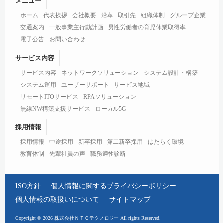
メニュー
ホーム
代表挨拶
会社概要
沿革
取引先
組織体制
グループ企業
交通案内
一般事業主行動計画
男性労働者の育児休業取得率
電子公告
お問い合わせ
サービス内容
サービス内容
ネットワークソリューション
システム設計・構築
システム運用
ユーザーサポート
サービス地域
リモートITOサービス
RPAソリューション
無線NW構築支援サービス
ローカル5G
採用情報
採用情報
中途採用
新卒採用
第二新卒採用
はたらく環境
教育体制
先輩社員の声
職務適性診断
ISO方針
個人情報に関するプライバシーポリシー
個人情報の取扱いについて
サイトマップ
Copyright © 2026 株式会社ＮＴＣテクノロジー All rights Reserved.