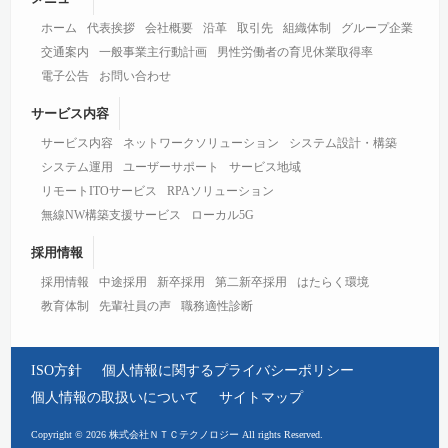
ホーム
代表挨拶
会社概要
沿革
取引先
組織体制
グループ企業
交通案内
一般事業主行動計画
男性労働者の育児休業取得率
電子公告
お問い合わせ
サービス内容
サービス内容
ネットワークソリューション
システム設計・構築
システム運用
ユーザーサポート
サービス地域
リモートITOサービス
RPAソリューション
無線NW構築支援サービス
ローカル5G
採用情報
採用情報
中途採用
新卒採用
第二新卒採用
はたらく環境
教育体制
先輩社員の声
職務適性診断
ISO方針
個人情報に関するプライバシーポリシー
個人情報の取扱いについて
サイトマップ
Copyright © 2026 株式会社ＮＴＣテクノロジー All rights Reserved.