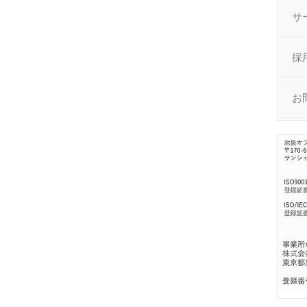
サ
採
お