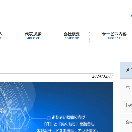
ム
代表挨拶
会社概要
サービス内容
E
MESSAGE
COMPANY
SERVICE
メ
2024/02/07
ホ
代
会