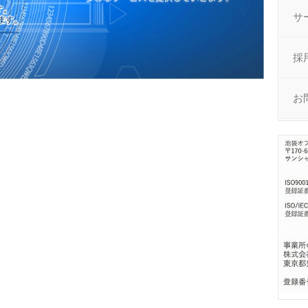
サ
採
お