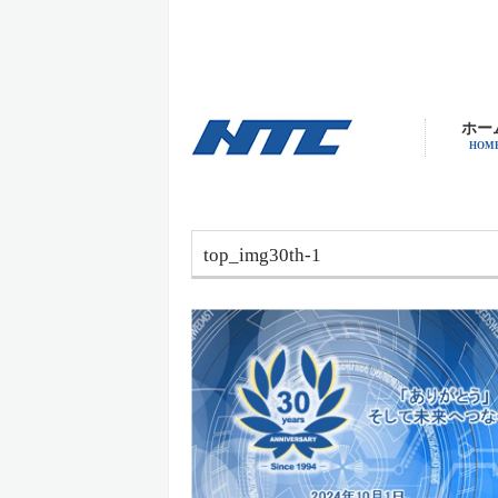
ホー
HOM
top_img30th-1